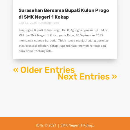
Sarasehan Bersama Bupati Kulon Progo
di SMK Negeri 1 Kokap
Sep 11, 2025
|
Uncategorized
Kunjungan Bupati Kulon Progo, Dr. R. Agung Setyawan, S.T., M.Sc.,
MM., ke SMK Negeri 1 Kokap pada Rabu, 10 September 2025
membawa nuansa berbeda. Tidak hanya menjadi ajang apresiasi
atas prestasi sekolah, tetapi juga menjadi momen refleksi bagi
para siswa tentang arti...
« Older Entries
Next Entries »
iONs © 2021 | SMK Negeri 1 Kokap.