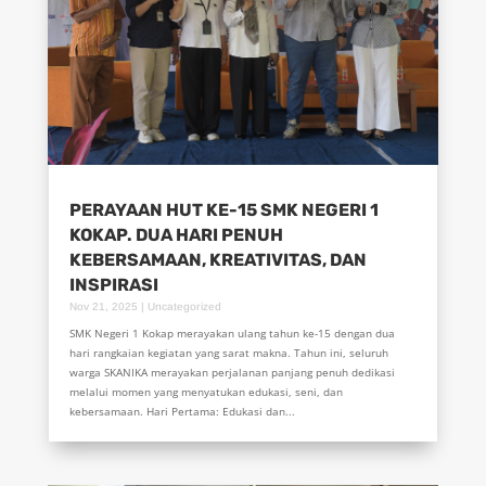
PERAYAAN HUT KE-15 SMK NEGERI 1
KOKAP. DUA HARI PENUH
KEBERSAMAAN, KREATIVITAS, DAN
INSPIRASI
Nov 21, 2025
|
Uncategorized
SMK Negeri 1 Kokap merayakan ulang tahun ke-15 dengan dua
hari rangkaian kegiatan yang sarat makna. Tahun ini, seluruh
warga SKANIKA merayakan perjalanan panjang penuh dedikasi
melalui momen yang menyatukan edukasi, seni, dan
kebersamaan. Hari Pertama: Edukasi dan...