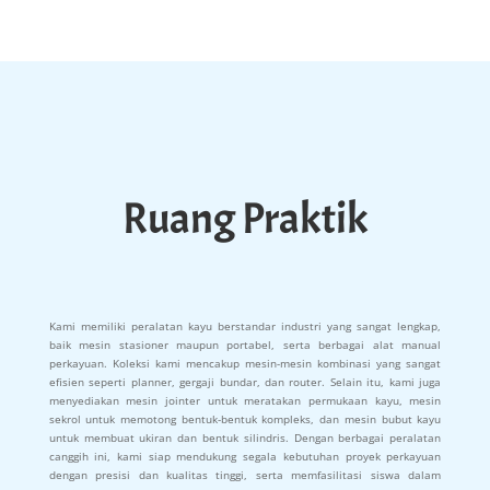
Ruang Praktik
Kami memiliki peralatan kayu berstandar industri yang sangat lengkap,
baik mesin stasioner maupun portabel, serta berbagai alat manual
perkayuan. Koleksi kami mencakup mesin-mesin kombinasi yang sangat
efisien seperti planner, gergaji bundar, dan router. Selain itu, kami juga
menyediakan mesin jointer untuk meratakan permukaan kayu, mesin
sekrol untuk memotong bentuk-bentuk kompleks, dan mesin bubut kayu
untuk membuat ukiran dan bentuk silindris. Dengan berbagai peralatan
canggih ini, kami siap mendukung segala kebutuhan proyek perkayuan
dengan presisi dan kualitas tinggi, serta memfasilitasi siswa dalam