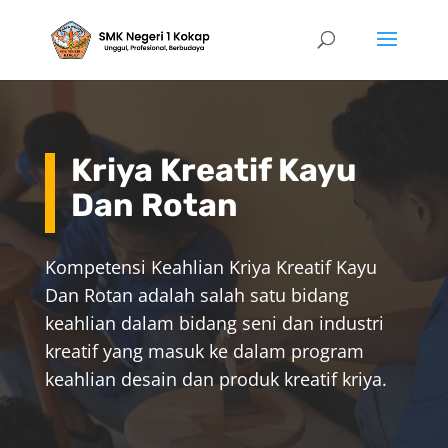
Kriya Kreatif Kayu
Dan Rotan
Kompetensi Keahlian Kriya Kreatif Kayu
Dan Rotan adalah salah satu bidang
keahlian dalam bidang seni dan industri
kreatif yang masuk ke dalam program
keahlian desain dan produk kreatif kriya.