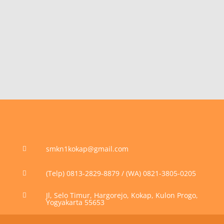
smkn1kokap@gmail.com

(Telp) 0813-2829-8879 / (WA) 0821-3805-0205

Jl, Selo Timur, Hargorejo, Kokap, Kulon Progo,

Yogyakarta 55653