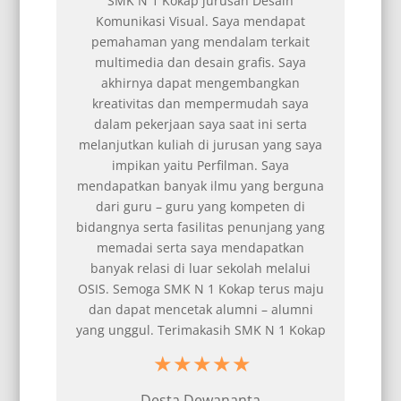
jurusan Desain
Sekarang saya bisa menekuni minat
l. Saya mendapat
di dunia batik di Toto Titi Batik Ku
mendalam terkait
Progo. Pesan saya, jangan perna
sain grafis. Saya
berhenti belajar, karena hidup t
 mengembangkan
pernah berhenti mengajarkan
mempermudah saya
aya saat ini serta
di jurusan yang saya
Kunto Aji Wibowo
Perfilman. Saya
Pengrajin Batik
 ilmu yang berguna
Toto Titi Batik
 yang kompeten di
litas penunjang yang
aya mendapatkan
uar sekolah melalui
 1 Kokap terus maju
k alumni – alumni
kasih SMK N 1 Kokap
ewananta