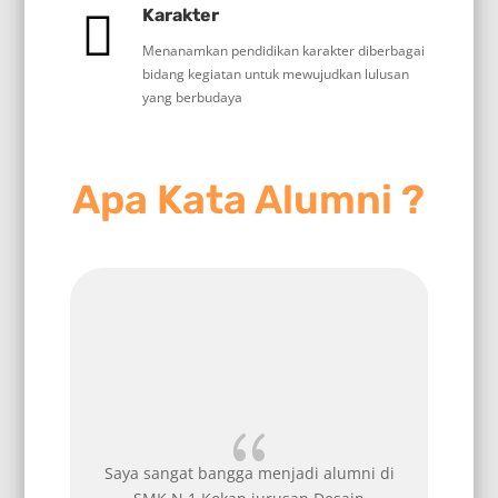
Karakter
Menanamkan pendidikan karakter diberbagai
bidang kegiatan untuk mewujudkan lulusan
yang berbudaya
Apa Kata Alumni ?
{
{
 menjadi alumni di
Bangga jadi alumni SMK Negeri 1 K