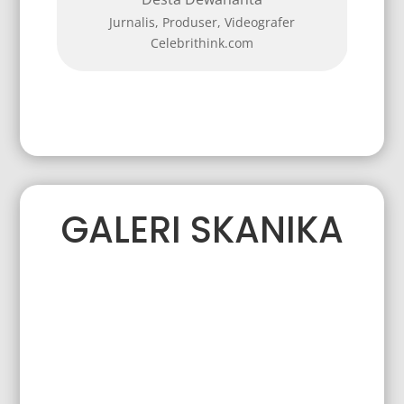
ser, Videografer
hink.com
GALERI SKANIKA