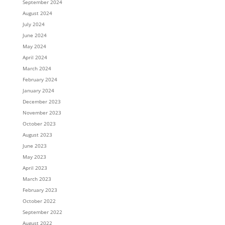
September 2024
August 2024
July 2024
June 2024
May 2024
April 2024
March 2024
February 2024
January 2024
December 2023
November 2023
October 2023
August 2023
June 2023
May 2023
April 2023
March 2023
February 2023
October 2022
September 2022
August 2022