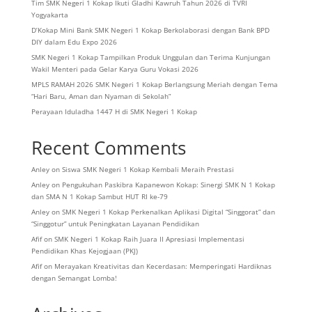
Tim SMK Negeri 1 Kokap Ikuti Gladhi Kawruh Tahun 2026 di TVRI
Yogyakarta
D’Kokap Mini Bank SMK Negeri 1 Kokap Berkolaborasi dengan Bank BPD
DIY dalam Edu Expo 2026
SMK Negeri 1 Kokap Tampilkan Produk Unggulan dan Terima Kunjungan
Wakil Menteri pada Gelar Karya Guru Vokasi 2026
MPLS RAMAH 2026 SMK Negeri 1 Kokap Berlangsung Meriah dengan Tema
“Hari Baru, Aman dan Nyaman di Sekolah”
Perayaan Iduladha 1447 H di SMK Negeri 1 Kokap
Recent Comments
Anley
on
Siswa SMK Negeri 1 Kokap Kembali Meraih Prestasi
Anley
on
Pengukuhan Paskibra Kapanewon Kokap: Sinergi SMK N 1 Kokap
dan SMA N 1 Kokap Sambut HUT RI ke-79
Anley
on
SMK Negeri 1 Kokap Perkenalkan Aplikasi Digital “Singgorat” dan
“Singgotur” untuk Peningkatan Layanan Pendidikan
Afif
on
SMK Negeri 1 Kokap Raih Juara II Apresiasi Implementasi
Pendidikan Khas Kejogjaan (PKJ)
Afif
on
Merayakan Kreativitas dan Kecerdasan: Memperingati Hardiknas
dengan Semangat Lomba!