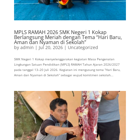
MPLS RAMAH 2026 SMK Negeri 1 Kokap
Berlangsung Meriah dengan Tema “Hari Baru,
Aman dan Nyaman di Sekolah”
by
admin
|
Jul 20, 2026
|
Uncategorized
SMK Negeri 1 Kokap menyelenggarakan kegiatan Masa Pengenalan
Lingkungan Satuan Pendidikan (MPLS) RAMAH Tahun Ajaran 2026/2027
pada tanggal 13–20 Juli 2026. Kegiatan ini mengusung tema “Hari Baru,
Aman dan Nyaman di Sekolah” sebagai wujud komitmen sekolah...