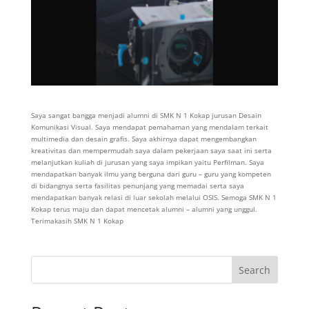
Saya sangat bangga menjadi alumni di SMK N 1 Kokap jurusan Desain
Komunikasi Visual. Saya mendapat pemahaman yang mendalam terkait
multimedia dan desain grafis. Saya akhirnya dapat mengembangkan
kreativitas dan mempermudah saya dalam pekerjaan saya saat ini serta
melanjutkan kuliah di jurusan yang saya impikan yaitu Perfilman. Saya
mendapatkan banyak ilmu yang berguna dari guru – guru yang kompeten
di bidangnya serta fasilitas penunjang yang memadai serta saya
mendapatkan banyak relasi di luar sekolah melalui OSIS. Semoga SMK N 1
Kokap terus maju dan dapat mencetak alumni – alumni yang unggul.
Terimakasih SMK N 1 Kokap
Search