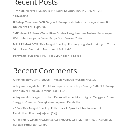
Recent Posts
Tim SMK Negeri 1 Kokap Ikuti Gladhi Kawruh Tahun 2026 di TVRI
Yogyakarta
D’Kokap Mini Bank SMK Negeri 1 Kokap Berkolaborasi dengan Bank BPD
DIY dalam Edu Expo 2026
SMK Negeri 1 Kokap Tampilkan Produk Unggulan dan Terima Kunjungan
Wakil Menteri pada Gelar Karya Guru Vokasi 2026
MPLS RAMAH 2026 SMK Negeri 1 Kokap Berlangsung Meriah dengan Tema
“Hari Baru, Aman dan Nyaman di Sekolah”
Perayaan Iduladha 1447 H di SMK Negeri 1 Kokap
Recent Comments
Anley
on
Siswa SMK Negeri 1 Kokap Kembali Meraih Prestasi
Anley
on
Pengukuhan Paskibra Kapanewon Kokap: Sinergi SMK N 1 Kokap
dan SMA N 1 Kokap Sambut HUT RI ke-79
Anley
on
SMK Negeri 1 Kokap Perkenalkan Aplikasi Digital “Singgorat” dan
“Singgotur” untuk Peningkatan Layanan Pendidikan
Afif
on
SMK Negeri 1 Kokap Raih Juara II Apresiasi Implementasi
Pendidikan Khas Kejogjaan (PKJ)
Afif
on
Merayakan Kreativitas dan Kecerdasan: Memperingati Hardiknas
dengan Semangat Lomba!