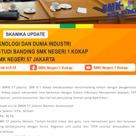
ke SMKN 57 Jakarta. SMK N 1 Kokap melaksanakan benchmarking terkait dengan pengelolaa
N 1 Kokap dapat menambah ilmu berkaitan dengan Sistem Informasi Manajemen Sekolah, TEF
ajaran, sarana prasarana, dan hal-hal penunjang lainnya yang diperlukan.
tudi tiru di SMKN 57 Jakarta Selatan, diantaranya:
i Satesti, S.Pd., M.Hum.
Pd., M.Pd.
K 57 Jakarta Selatan. Terkait kondisi siswa dan guru, cara memotivasi guru dan karyawa
yang berkerjasama dengan foriza. Kegiatan unit usaha dan TEFA costnya dimasukkan ke
a berkala.