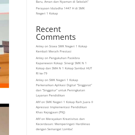
Baru, Aman dan Nyaman di Sekolah”
Perayaan Iduladha 1447 H di SMK
Negeri 1 Kokap
Recent
Comments
Anley
on
Siswa SMK Negeri 1 Kokap
Kembali Meraih Prestasi
Anley
on
Pengukuhan Paskibra
Kapanewon Kokap: Sinergi SMK N 1
Kokap dan SMA N 1 Kokap Sambut HUT
RI ke-79
Anley
on
SMK Negeri 1 Kokap
Perkenalkan Aplikasi Digital “Singgorat”
dan “Singgotur” untuk Peningkatan
Layanan Pendidikan
Afif
on
SMK Negeri 1 Kokap Raih Juara II
Apresiasi Implementasi Pendidikan
Khas Kejogjaan (PKJ)
Afif
on
Merayakan Kreativitas dan
Kecerdasan: Memperingati Hardiknas
dengan Semangat Lomba!