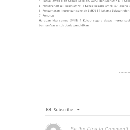
4. Tanya jawab oleh Kepala Sekolah, Guru, dan Staf SMK N 1 Kok
5. Penyerahan tali kasih SMKN 1 Kokap kepada SMKN 57 Jakarta 
6. Pengamatan lingkungan sekolah SMKN 57 Jakarta Selatan ole
7. Penutup
Harapan kita semua SMKN 1 Kokap segera dapat merealisasi
bermanfaat untuk dunia pendidikan.
Subscribe