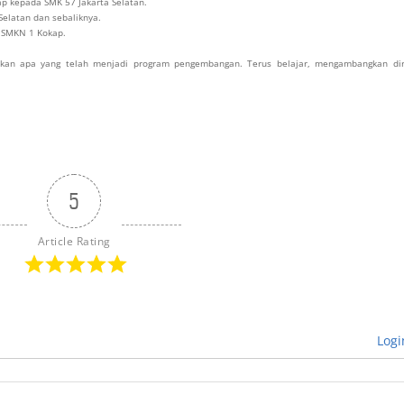
ap kepada SMK 57 Jakarta Selatan.
Selatan dan sebaliknya.
h SMKN 1 Kokap.
kan apa yang telah menjadi program pengembangan. Terus belajar, mengambangkan dir
5
Article Rating
Logi