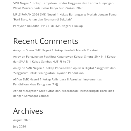
SMK Negeri 1 Kokap Tampilkan Produk Unggulan dan Terima Kunjungan
Wakil Menteri pada Gelar Karya Guru Vokasi 2026
MPLS RAMAH 2026 SMK Negeri 1 Kokap Berlangsung Meriah dengan Tema
“Hari Baru, Aman dan Nyaman di Sekolah”
Perayaan Iduladha 1447 H di SMK Negeri 1 Kokap
Recent Comments
Anley
on
Siswa SMK Negeri 1 Kokap Kembali Meraih Prestasi
Anley
on
Pengukuhan Paskibra Kapanewon Kokap: Sinergi SMK N 1 Kokap
dan SMA N 1 Kokap Sambut HUT RI ke-79
Anley
on
SMK Negeri 1 Kokap Perkenalkan Aplikasi Digital “Singgorat” dan
“Singgotur” untuk Peningkatan Layanan Pendidikan
Afif
on
SMK Negeri 1 Kokap Raih Juara II Apresiasi Implementasi
Pendidikan Khas Kejogjaan (PKJ)
Afif
on
Merayakan Kreativitas dan Kecerdasan: Memperingati Hardiknas
dengan Semangat Lomba!
Archives
August 2026
July 2026