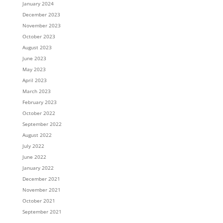
January 2024
December 2023
November 2023
October 2023
August 2023
June 2023
May 2023
April 2023
March 2023
February 2023
October 2022
September 2022
August 2022
July 2022
June 2022
January 2022
December 2021
November 2021
October 2021
September 2021