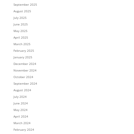
September 2025
August 2025
July 2025
June 2025
May 2025
April 2025
March 2025
February 2025
January 2025
December 2024
November 2024
October 2024
September 2024
August 2024
July 2024
June 2024
May 2024
April 2024
March 2024
February 2024