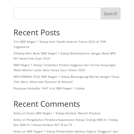
Search
Recent Posts
Tim SMK Negeri 1 Kokap Ikuti Gladhi Kawruh Tahun 2026 di TVRI
Yogyakarta
D’Kokap Mini Bank SMK Negeri 1 Kokap Berkolaborasi dengan Bank BPD
DIY dalam Edu Expo 2026
SMK Negeri 1 Kokap Tampilkan Produk Unggulan dan Terima Kunjungan
Wakil Menteri pada Gelar Karya Guru Vokasi 2026
MPLS RAMAH 2026 SMK Negeri 1 Kokap Berlangsung Meriah dengan Tema
“Hari Baru, Aman dan Nyaman di Sekolah”
Perayaan Iduladha 1447 H di SMK Negeri 1 Kokap
Recent Comments
Anley
on
Siswa SMK Negeri 1 Kokap Kembali Meraih Prestasi
Anley
on
Pengukuhan Paskibra Kapanewon Kokap: Sinergi SMK N 1 Kokap
dan SMA N 1 Kokap Sambut HUT RI ke-79
Anley
on
SMK Negeri 1 Kokap Perkenalkan Aplikasi Digital “Singgorat” dan