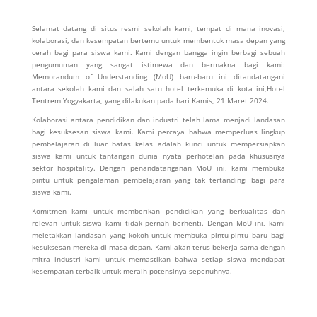
Selamat datang di situs resmi sekolah kami, tempat di mana inovasi,
kolaborasi, dan kesempatan bertemu untuk membentuk masa depan yang
cerah bagi para siswa kami. Kami dengan bangga ingin berbagi sebuah
pengumuman yang sangat istimewa dan bermakna bagi kami:
Memorandum of Understanding (MoU) baru-baru ini ditandatangani
antara sekolah kami dan salah satu hotel terkemuka di kota ini,Hotel
Tentrem Yogyakarta, yang dilakukan pada hari Kamis, 21 Maret 2024.
Kolaborasi antara pendidikan dan industri telah lama menjadi landasan
bagi kesuksesan siswa kami. Kami percaya bahwa memperluas lingkup
pembelajaran di luar batas kelas adalah kunci untuk mempersiapkan
siswa kami untuk tantangan dunia nyata perhotelan pada khususnya
sektor hospitality. Dengan penandatanganan MoU ini, kami membuka
pintu untuk pengalaman pembelajaran yang tak tertandingi bagi para
siswa kami.
Komitmen kami untuk memberikan pendidikan yang berkualitas dan
relevan untuk siswa kami tidak pernah berhenti. Dengan MoU ini, kami
meletakkan landasan yang kokoh untuk membuka pintu-pintu baru bagi
kesuksesan mereka di masa depan. Kami akan terus bekerja sama dengan
mitra industri kami untuk memastikan bahwa setiap siswa mendapat
kesempatan terbaik untuk meraih potensinya sepenuhnya.