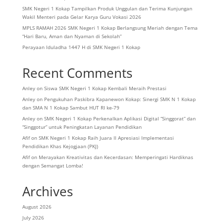
SMK Negeri 1 Kokap Tampilkan Produk Unggulan dan Terima Kunjungan
Wakil Menteri pada Gelar Karya Guru Vokasi 2026
MPLS RAMAH 2026 SMK Negeri 1 Kokap Berlangsung Meriah dengan Tema
“Hari Baru, Aman dan Nyaman di Sekolah”
Perayaan Iduladha 1447 H di SMK Negeri 1 Kokap
Recent Comments
Anley
on
Siswa SMK Negeri 1 Kokap Kembali Meraih Prestasi
Anley
on
Pengukuhan Paskibra Kapanewon Kokap: Sinergi SMK N 1 Kokap
dan SMA N 1 Kokap Sambut HUT RI ke-79
Anley
on
SMK Negeri 1 Kokap Perkenalkan Aplikasi Digital “Singgorat” dan
“Singgotur” untuk Peningkatan Layanan Pendidikan
Afif
on
SMK Negeri 1 Kokap Raih Juara II Apresiasi Implementasi
Pendidikan Khas Kejogjaan (PKJ)
Afif
on
Merayakan Kreativitas dan Kecerdasan: Memperingati Hardiknas
dengan Semangat Lomba!
Archives
August 2026
July 2026