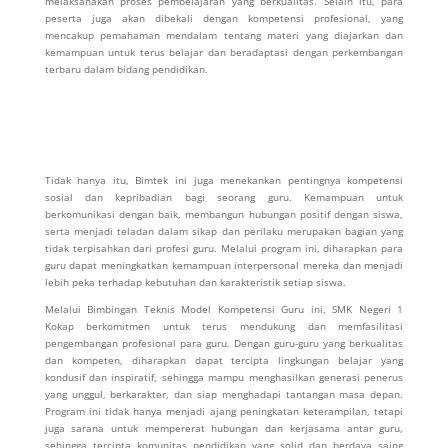
melaksanakan proses pembelajaran yang berkualitas. Selain itu, para
peserta juga akan dibekali dengan kompetensi profesional, yang
mencakup pemahaman mendalam tentang materi yang diajarkan dan
kemampuan untuk terus belajar dan beradaptasi dengan perkembangan
terbaru dalam bidang pendidikan.
Tidak hanya itu, Bimtek ini juga menekankan pentingnya kompetensi
sosial dan kepribadian bagi seorang guru. Kemampuan untuk
berkomunikasi dengan baik, membangun hubungan positif dengan siswa,
serta menjadi teladan dalam sikap dan perilaku merupakan bagian yang
tidak terpisahkan dari profesi guru. Melalui program ini, diharapkan para
guru dapat meningkatkan kemampuan interpersonal mereka dan menjadi
lebih peka terhadap kebutuhan dan karakteristik setiap siswa.
Melalui Bimbingan Teknis Model Kompetensi Guru ini, SMK Negeri 1
Kokap berkomitmen untuk terus mendukung dan memfasilitasi
pengembangan profesional para guru. Dengan guru-guru yang berkualitas
dan kompeten, diharapkan dapat tercipta lingkungan belajar yang
kondusif dan inspiratif, sehingga mampu menghasilkan generasi penerus
yang unggul, berkarakter, dan siap menghadapi tantangan masa depan.
Program ini tidak hanya menjadi ajang peningkatan keterampilan, tetapi
juga sarana untuk mempererat hubungan dan kerjasama antar guru,
sehingga tercipta komunitas pendidikan yang solid dan berdaya saing