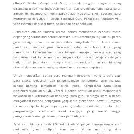
(Bimtek) Model Kompetensi Guru, sebuah program unggulan yang
dirancang untuk meningkatkan kualitas dan profesionalisme para guru.
Bimtek ini disampaikan oleh Bapak Agus Mugiono, S.Pd., seorang guru
matematika di SMKN 1 Kokap sekaligus Guru Penggerak Angkatan VIII,
yang memiliki dedikasi tinggi dalam bidang pendidikan.
Pendidikan adalah fondasi utama dalam membangun generasi masa
depan yang cerdas dan berakhlak mulia. Untuk mencapai tujuan ini, peran
guru sebagai pilar utama pendidikan sangatlah vital. Dalam dunia
pendidikan, kualitas guru merupakan salah satu faktor kunci yang
menentukan keberhasilan proses belajar mengajar. Seorang guru yang
kompeten tidak hanya mampu menyampaikan materi pelajaran dengan
baik, tetapi juga dapat menginspirasi, memotivasi, dan membimbing
siswa dalam mengembangkan potensi mereka secara optimal.
Untuk memastikan setiap guru mampu memberikan yang terbaik bagi
para siswa, pelatihan dan pengembangan kompetensi guru menjadi
sangat penting. Bimbingan Teknis Model Kompetensi Guru yang
diselenggarakan oleh SMK Negeri 1 Kokap bertujuan untuk memberikan
wawasan dan keterampilan baru bagi para guru, sehingga mereka dapat
mengadopsi metode pengajaran yang lebih efektif dan inovatif. Program
ini mencakup berbagai aspek penting dalam pendidikan, mulai dari
pengembangan kurikulum, teknik mengajar yang kreatif, hingga
penggunaan teknologi dalam proses pembelajaran.
Salah satu fokus utama dari Bimtek ini adalah pengembangan kompetensi
pedagogik, yang meliputi kemampuan dalam merancang dan