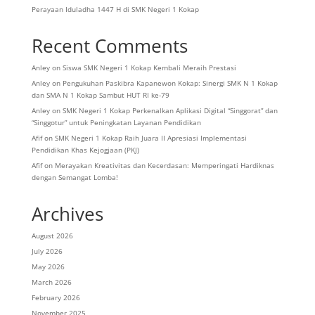
Perayaan Iduladha 1447 H di SMK Negeri 1 Kokap
Recent Comments
Anley
on
Siswa SMK Negeri 1 Kokap Kembali Meraih Prestasi
Anley
on
Pengukuhan Paskibra Kapanewon Kokap: Sinergi SMK N 1 Kokap
dan SMA N 1 Kokap Sambut HUT RI ke-79
Anley
on
SMK Negeri 1 Kokap Perkenalkan Aplikasi Digital “Singgorat” dan
“Singgotur” untuk Peningkatan Layanan Pendidikan
Afif
on
SMK Negeri 1 Kokap Raih Juara II Apresiasi Implementasi
Pendidikan Khas Kejogjaan (PKJ)
Afif
on
Merayakan Kreativitas dan Kecerdasan: Memperingati Hardiknas
dengan Semangat Lomba!
Archives
August 2026
July 2026
May 2026
March 2026
February 2026
November 2025