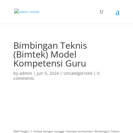
Bimbingan Teknis
(Bimtek) Model
Kompetensi Guru
by
admin
|
Jun 5, 2024
|
Uncategorized
|
0
comments
SMK Negeri 1 Kokap dengan bangga mempersembahkan Bimbingan Teknis