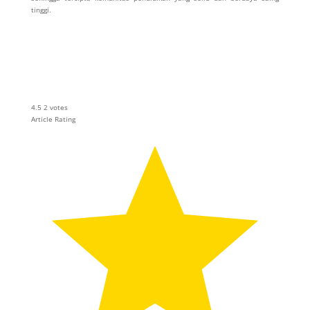
tinggi.
4.5
2
votes
Article Rating