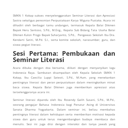
SMKN 1 Kokap sukses menyelenggarakan Seminar Literasi dan Apresiasi
Sastra sekaligus peresmian Perpustakaan Karya Wiguna Pustaka. Acara ini
dihadiri oleh berbagai tamu undangan, termasuk Kepala Balai Dikmen
Bapak Heru Santoso, S.Pd., M.Eng., Kepala Sub Bidang Tata Usaha Balai
DIkmen Kulon Progo Bapak Suharyanto, S.Pd., Pengawas Sekolah Ibu Dra.
Kendarti Satiti, M.Pd. S.I., serta komite sekolah, narasumber, guru, dan
siswa pegiat literasi.
Sesi Pertama: Pembukaan dan
Seminar Literasi
Acara dibuka dengan doa bersama, diikuti dengan menyanyikan lagu
Indonesia Raya. Sambutan disampaikan oleh Kepala Sekolah SMKN 1
Kokap, Ibu Caecilia Luppi Satesti, S.Pd., M.Hum. yang menekankan
pentingnya literasi dan peran perpustakaan dalam meningkatkan minat
baca siswa. Kepala Balai Dikmen juga memberikan apresiasi atas
terselenggaranya acara ini.
Seminar literasi dipandu oleh Ibu Rosendy Galih Susani, S.Pd., M.Pd.,
seorang pengajar Bahasa Indonesia bagi Penutur Asing di Universitas
Sanata Dharma Yogyakarta. Dalam seminar ini, beliau membahas
pentingnya literasi dalam kehidupan serta memberikan motivasi kepada
siswa dan guru untuk terus mengembangkan budaya membaca dan
menulis. Sesi ini juga diisi dengan interaksi dan tanya jawab yang