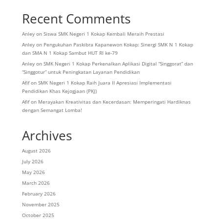
Recent Comments
Anley
on
Siswa SMK Negeri 1 Kokap Kembali Meraih Prestasi
Anley
on
Pengukuhan Paskibra Kapanewon Kokap: Sinergi SMK N 1 Kokap
dan SMA N 1 Kokap Sambut HUT RI ke-79
Anley
on
SMK Negeri 1 Kokap Perkenalkan Aplikasi Digital “Singgorat” dan
“Singgotur” untuk Peningkatan Layanan Pendidikan
Afif
on
SMK Negeri 1 Kokap Raih Juara II Apresiasi Implementasi
Pendidikan Khas Kejogjaan (PKJ)
Afif
on
Merayakan Kreativitas dan Kecerdasan: Memperingati Hardiknas
dengan Semangat Lomba!
Archives
August 2026
July 2026
May 2026
March 2026
February 2026
November 2025
October 2025