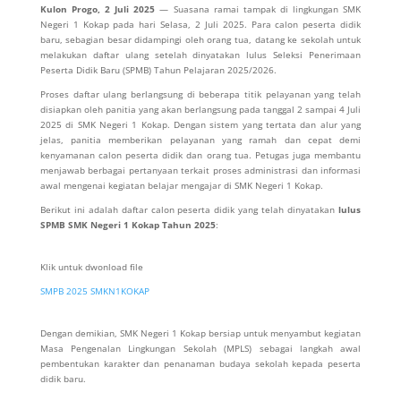
Kulon Progo, 2 Juli 2025
— Suasana ramai tampak di lingkungan SMK
Negeri 1 Kokap pada hari Selasa, 2 Juli 2025. Para calon peserta didik
baru, sebagian besar didampingi oleh orang tua, datang ke sekolah untuk
melakukan daftar ulang setelah dinyatakan lulus Seleksi Penerimaan
Peserta Didik Baru (SPMB) Tahun Pelajaran 2025/2026.
Proses daftar ulang berlangsung di beberapa titik pelayanan yang telah
disiapkan oleh panitia yang akan berlangsung pada tanggal 2 sampai 4 Juli
2025 di SMK Negeri 1 Kokap. Dengan sistem yang tertata dan alur yang
jelas, panitia memberikan pelayanan yang ramah dan cepat demi
kenyamanan calon peserta didik dan orang tua. Petugas juga membantu
menjawab berbagai pertanyaan terkait proses administrasi dan informasi
awal mengenai kegiatan belajar mengajar di SMK Negeri 1 Kokap.
Berikut ini adalah daftar calon peserta didik yang telah dinyatakan
lulus
SPMB SMK Negeri 1 Kokap Tahun 2025
:
Klik untuk dwonload file
SMPB 2025 SMKN1KOKAP
Dengan demikian, SMK Negeri 1 Kokap bersiap untuk menyambut kegiatan
Masa Pengenalan Lingkungan Sekolah (MPLS) sebagai langkah awal
pembentukan karakter dan penanaman budaya sekolah kepada peserta
didik baru.