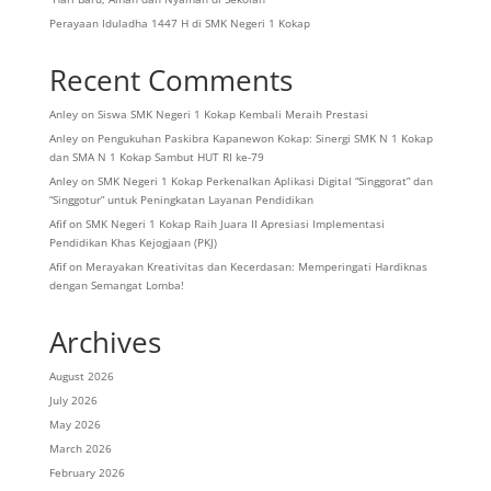
Perayaan Iduladha 1447 H di SMK Negeri 1 Kokap
Recent Comments
Anley
on
Siswa SMK Negeri 1 Kokap Kembali Meraih Prestasi
Anley
on
Pengukuhan Paskibra Kapanewon Kokap: Sinergi SMK N 1 Kokap
dan SMA N 1 Kokap Sambut HUT RI ke-79
Anley
on
SMK Negeri 1 Kokap Perkenalkan Aplikasi Digital “Singgorat” dan
“Singgotur” untuk Peningkatan Layanan Pendidikan
Afif
on
SMK Negeri 1 Kokap Raih Juara II Apresiasi Implementasi
Pendidikan Khas Kejogjaan (PKJ)
Afif
on
Merayakan Kreativitas dan Kecerdasan: Memperingati Hardiknas
dengan Semangat Lomba!
Archives
August 2026
July 2026
May 2026
March 2026
February 2026