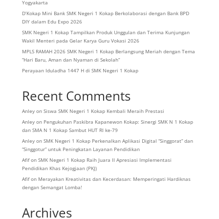
Yogyakarta
D’Kokap Mini Bank SMK Negeri 1 Kokap Berkolaborasi dengan Bank BPD
DIY dalam Edu Expo 2026
SMK Negeri 1 Kokap Tampilkan Produk Unggulan dan Terima Kunjungan
Wakil Menteri pada Gelar Karya Guru Vokasi 2026
MPLS RAMAH 2026 SMK Negeri 1 Kokap Berlangsung Meriah dengan Tema
“Hari Baru, Aman dan Nyaman di Sekolah”
Perayaan Iduladha 1447 H di SMK Negeri 1 Kokap
Recent Comments
Anley
on
Siswa SMK Negeri 1 Kokap Kembali Meraih Prestasi
Anley
on
Pengukuhan Paskibra Kapanewon Kokap: Sinergi SMK N 1 Kokap
dan SMA N 1 Kokap Sambut HUT RI ke-79
Anley
on
SMK Negeri 1 Kokap Perkenalkan Aplikasi Digital “Singgorat” dan
“Singgotur” untuk Peningkatan Layanan Pendidikan
Afif
on
SMK Negeri 1 Kokap Raih Juara II Apresiasi Implementasi
Pendidikan Khas Kejogjaan (PKJ)
Afif
on
Merayakan Kreativitas dan Kecerdasan: Memperingati Hardiknas
dengan Semangat Lomba!
Archives